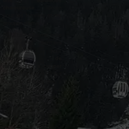
chaleureuse
, idéale
pour les familles et les
groupes d’amis.
De l’Étale à Balme, vous
suivez les sentiers
ensoleillés pour
profiter de
randonnées à couper
le souffle
, de VTT sur
des pistes adaptées à
tous les niveaux, ou
encore de balades à
cheval au milieu des
alpages. Avec des
sommets culminant à
2600 m d’altitude, la