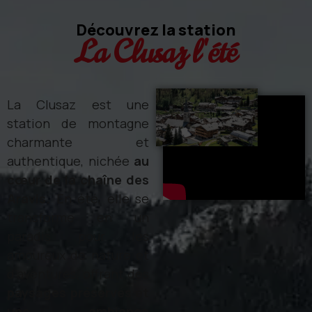
Découvrez la station
La Clusaz l'été
La Clusaz est une
station de montagne
charmante et
authentique, nichée
au
cœur de la chaîne des
Aravis.
En été, elle se
transforme en un
paradis pour les
amoureux de nature et
d’aventures, offrant des
paysages préservés et
une ambiance