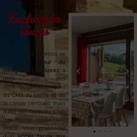
d'été
Explorez les
Aravis
Le Chalet du Plessis se
situe
au cœur du
village de La Clusaz
, à
deux pas des
remontées mécaniques
du Crêt du Merle et de
la caisse centrale, mais
aussi en face du Club
des Sports. Idéalement
placé, vous profiterez
d’un
accès facile aux