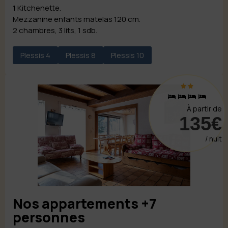
1 Kitchenette.
Mezzanine enfants matelas 120 cm.
2 chambres, 3 lits, 1 sdb.
Plessis 4
Plessis 8
Plessis 10
À partir de
135€
/ nuit
Nos appartements +7
personnes