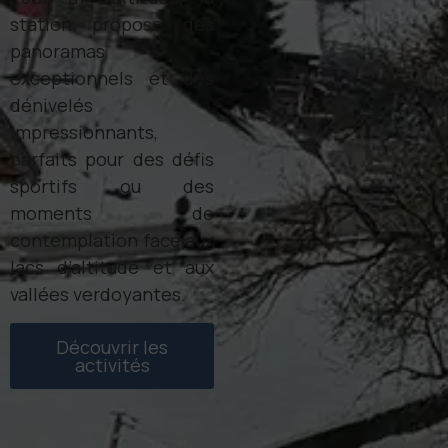
station propose des
panoramas
exceptionnels et des
dénivelés
impressionnants,
parfaits pour des défis
sportifs ou des
moments de
contemplation face aux
lacs d’altitude et aux
vallées verdoyantes.
Découvrir les
activités