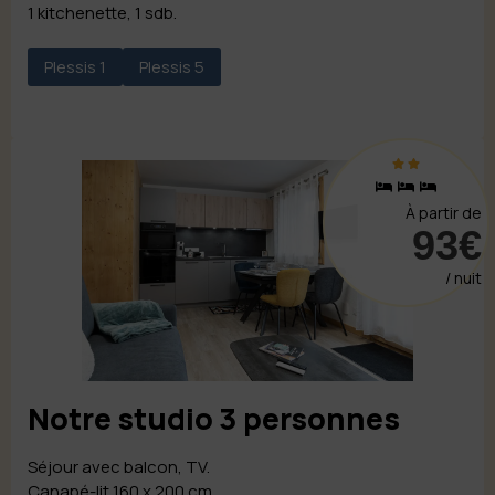
1 kitchenette, 1 sdb.
Plessis 1
Plessis 5
À partir de
93€
/ nuit
Notre studio 3 personnes
Séjour avec balcon, TV.
Canapé-lit 160 x 200 cm.