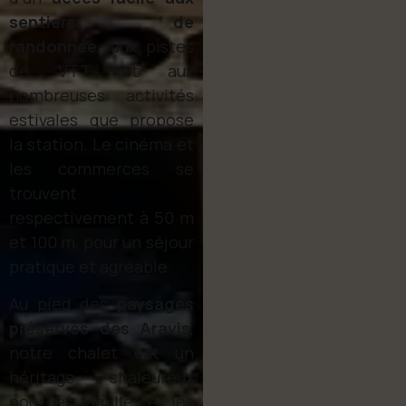
sentiers de
randonnée
, aux pistes
de VTT, et aux
nombreuses activités
estivales que propose
la station. Le cinéma et
les commerces se
trouvent
respectivement à 50 m
et 100 m, pour un séjour
pratique et agréable.
Au pied des
paysages
préservés des Aravis
,
notre chalet est un
héritage chaleureux
pour les familles et les