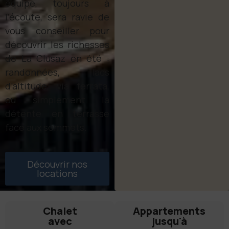
équipe, toujours à
l’écoute, sera ravie de
vous conseiller pour
découvrir les richesses
de La Clusaz en été :
randonnées, lacs
d’altitude, via ferrata,
ou simplement la
détente en terrasse
face aux sommets.
Découvrir nos
locations
Chalet
Appartements
avec
jusqu'à