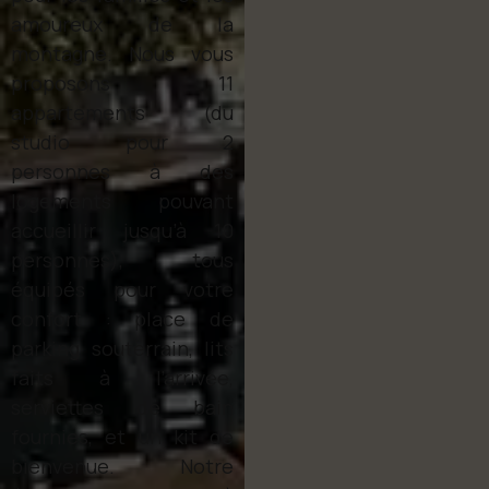
amoureux de la
montagne. Nous vous
proposons 11
appartements (du
studio pour 2
personnes à des
logements pouvant
accueillir jusqu’à 10
personnes), tous
équipés pour votre
confort : place de
parking souterrain, lits
faits à l’arrivée,
serviettes de bain
fournies, et un kit de
bienvenue. Notre