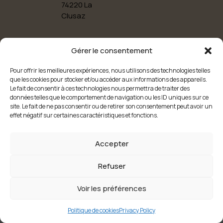
74220 La
Clusaz
Legal notice
CGV
House rules
Gérer le consentement
Privacy
Cookies
Pour offrir les meilleures expériences, nous utilisons des technologies telles
Copyright © 2026 Chalet du Plessis
- Réalisation On-me-trouve.fr
que les cookies pour stocker et/ou accéder aux informations des appareils.
Le fait de consentir à ces technologies nous permettra de traiter des
données telles que le comportement de navigation ou les ID uniques sur ce
site. Le fait de ne pas consentir ou de retirer son consentement peut avoir un
effet négatif sur certaines caractéristiques et fonctions.
Accepter
Refuser
Voir les préférences
Politique de cookies
Privacy Policy