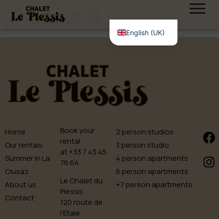
Plessis 8
English (UK)
Book your
Home
2 person studios
rental
Our rentals
3 person studio
at +33 7 43 45
Summer in La
4 person apartments
76 64
Clusaz
6 person apartments
Le Chalet du
About us
+7 person apartments
Plessis
Contact
120 route de
l’Etale