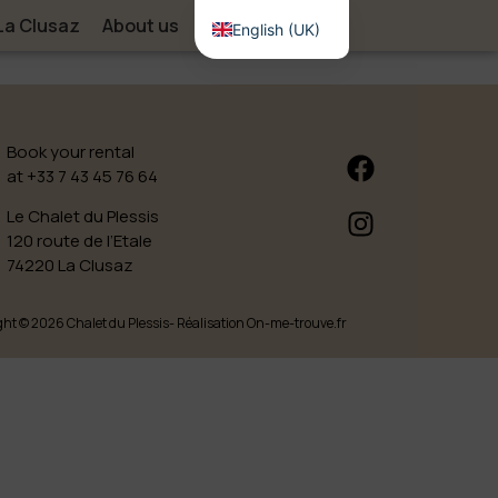
La Clusaz
About us
Contact
English (UK)
Book your rental
at +33 7 43 45 76 64
Le Chalet du Plessis
120 route de l’Etale
74220 La Clusaz
ht © 2026 Chalet du Plessis
- Réalisation On-me-trouve.fr