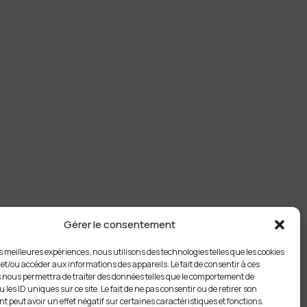
Gérer le consentement
es meilleures expériences, nous utilisons des technologies telles que les cookies
 et/ou accéder aux informations des appareils. Le fait de consentir à ces
 nous permettra de traiter des données telles que le comportement de
 les ID uniques sur ce site. Le fait de ne pas consentir ou de retirer son
 peut avoir un effet négatif sur certaines caractéristiques et fonctions.