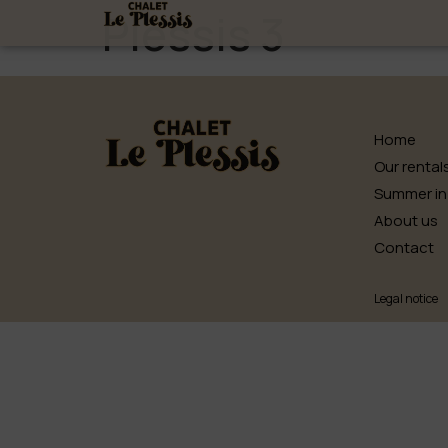
Plessis 3
Home
Our rental
Summer in
About us
Contact
Legal notice