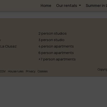
Home
Our rentals
Summer in 
2 person studios
s
3 person studio
 La Clusaz
4 person apartments
6 person apartments
+7 person apartments
Copyrig
CGV
House rules
Privacy
Cookies