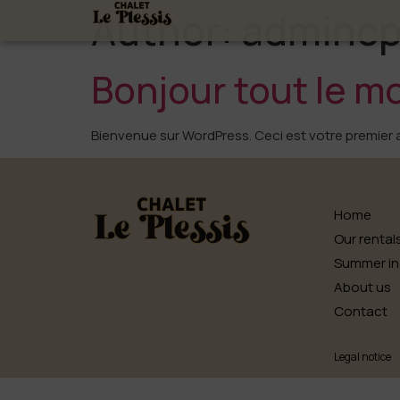
Author:
admincp
Bonjour tout le m
Bienvenue sur WordPress. Ceci est votre premier a
Home
Our rental
Summer in
About us
Contact
Legal notice