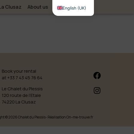
La Clusaz
About us
Contact
English (UK)
Book your rental
at +33 7 43 45 76 64
Le Chalet du Plessis
120 route de l’Etale
74220 La Clusaz
ht © 2026 Chalet du Plessis
- Réalisation On-me-trouve.fr