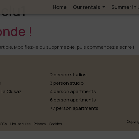
clu1
Home
Our rentals
Summer in 
onde !
rticle. Modifiez-le ou supprimez-le, puis commencez à écrire !
2 person studios
s
3 person studio
 La Clusaz
4 person apartments
6 person apartments
+7 person apartments
Copyrig
CGV
House rules
Privacy
Cookies