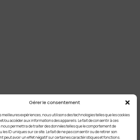
Gérer le consentement
es meilleures expériences, nous utilisons des technologies telles que les cookies
 et/ou accéder aux informations des appareils. Le fait de consentir à ces
 nous permettra de traiter des données telles que le comportement de
 les ID uniques sur ce site. Le fait de ne pas consentir ou de retirer son
 peut avoir un effet négatif sur certaines caractéristiques et fonctions.